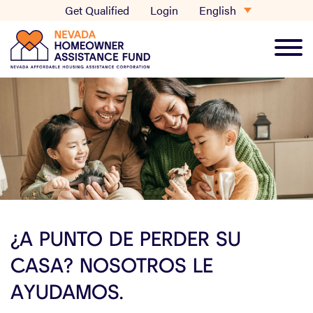
Skip
English
Get Qualified
Login
to
content
Main
Men
¿A PUNTO DE PERDER SU
CASA? NOSOTROS LE
AYUDAMOS.